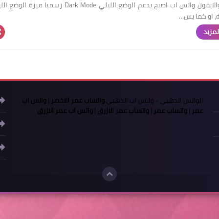
للاندرويد والايفون واتس اب اصبح يدعم الوضع الليلي Dark Mode رسميا ميزة ا
س…
لمزيد
الواتس الذهبي
-
واتس اب الذهبي
واتساب عمر الاخضر
|
واتس اب
عمر
|
واتساب عمر
|
واتساب عمر الازرق
|
واتس اب عمر الازرق