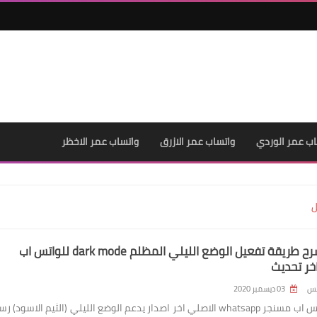
اب عمر الوردي
واتساب عمر الازرق
واتساب عمر الاخظر
ل
تنزيل وشرح طريقة تفعيل الوضع الليلي المظلم dark mode للواتس اب
خر تحديث
لس
03 ديسمبر 2020
تحميل واتس اب مسنجر whatsapp الاصلي اخر اصدار يدعم الوضع الليلي (الثيم الاسود) 