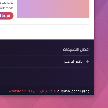
dark mode، او كما ي
قراءة ا
افضل التطبيقات
واتس اب عمر
جميع الحقوق محفوظة
واتس اب بلس + WhatsApp Plus
©