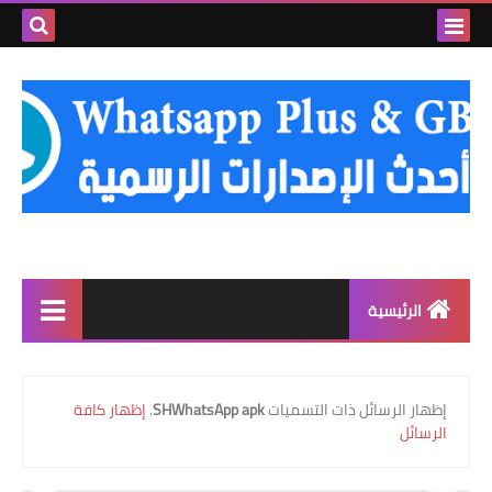
بحث هذه
المدونة
الإلكتروني
الرئيسية
واتساب الذهبي
‏إظهار الرسائل ذات التسميات
SHWhatsApp apk
.
إظهار كافة
واتساب عمر العنابي
الرسائل
واتساب عمر الوردي