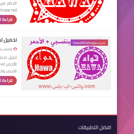
الحظر من 
aWhatsapp red
قراءة ا
تحميل تح
تحديثhawaWhatsapp
واتساب ب
الاحمر وا
قراءة ا
افضل التطبيقات