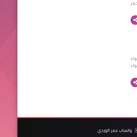
حمر
H + واتس اب حواء
حواء
واتساب عمر الوردي