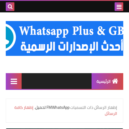
بحث هذه
المدونة
الإلكتروني
الرئيسية
واتساب الذهبي
‏إظهار الرسائل ذات التسميات
FMWhatsApp تحميل
.
إظهار كافة
واتساب عمر العنابي
الرسائل
واتساب عمر الوردي