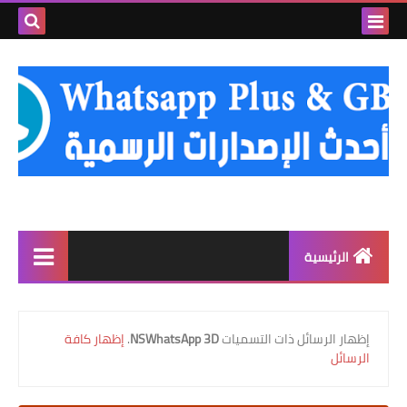
بحث هذه
المدونة
الإلكتروني
الرئيسية
واتساب الذهبي
‏إظهار الرسائل ذات التسميات
NSWhatsApp 3D
.
إظهار كافة
واتساب عمر العنابي
الرسائل
واتساب عمر الوردي