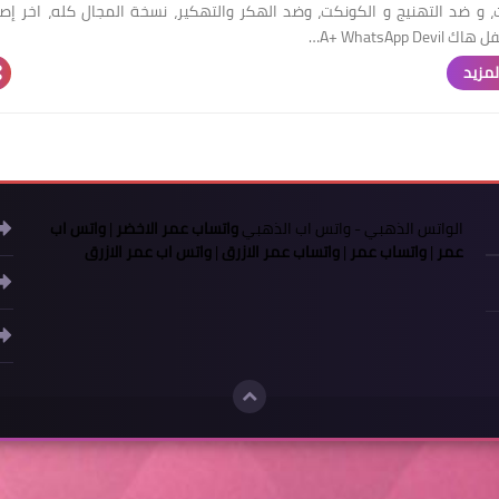
، و ضد التهنيج و الكونكت، وضد الهكر والتهكير، نسخة المجال كله، اخر إصد
A+ WhatsApp De…
لمزيد
الواتس الذهبي
-
واتس اب الذهبي
واتساب عمر الاخضر
|
واتس اب
عمر
|
واتساب عمر
|
واتساب عمر الازرق
|
واتس اب عمر الازرق