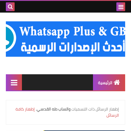
بحث هذه
المدونة
الإلكتروني
الرئيسية
واتساب الذهبي
‏إظهار الرسائل ذات التسميات
واتساب طه القدسي
.
إظهار كافة
واتساب عمر العنابي
الرسائل
واتساب عمر الوردي