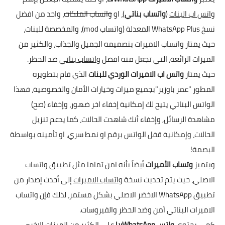
واتس اب البنات
(
واتساب بناتي
)، او
واتساب الملكات
، واحد من افضل
نسخ
WhatsApp Plus
المعدلة (واتساب mod)، والمخصصة للبنات،
حيث يمتاز واتساب الاميرات بتصميمه الجميل والجذاب، والكثير من
الميزات الرائعة، التي تجعل منه افضل
واتساب بناتي
ضد الحظر.
حيث يمتاز
واتس اب الاميرات
الوردي للبنات
الذي قام بتطويره
المطور "عمر باوزير"بجميع ميزات وخيارات الأمان والخصوصية، فهذا
الواتس البناتي يتيح لك إمكانية إخفاء اخر ضهور، وإخفاء (صح)
مشاهدة الرسائل, وإخفاء أنك شاهدت الحالات، كما يدعم تنزيل
الحالات، وإمكانية قفل الواتس برقم او نمط سري، او تأمينه بواسطة
البصمة!
ويتميز
وتساب الأميرات
أيضاً بأنه امن تماما مثل تطبيق واتساب
الاصلي، حيث يتم تحديث نسخة
واتساب الاميرات
إلى أحدث إصدار من
تطبيق WhatsApp الاخضر الاصلي بشكل مستمر، لذلك فإن واتساب
الاميرات البناتي آمن وضد الحظر والفيروسات.
كمى يحتوي
واتس
LvWhatsApp
على الكثير من الميزات الاخرى