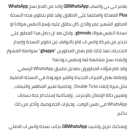
يعتبر جي بي واتساب
GBWhatsApp
واحد من اقدم نسخ
WhatsApp
Plus
المعدلة وافضلها على الاطلاق، وقد قام بتطوير هذه النسخة
المطور الشهير عمر والذي كان يطلق عليه بإسم (اتنفس هواك) او
نسخة اتنفس هواك
gbmods
، ولكن بعد ان حصل هذا المطور على
تحذير من شركة واتس اب قام بالتوقف عن تطوير النسخة وإصدار
التحديثات لها، لذلك قام بعض المطورين "
gbapps
" بمواصلة المشوار
وإنشاء نسخ مشابهة لها وبنفس جودتها!
وقد قام هؤلاء المطورون بتعديل تطبيق WhatsApp الرسمي
وإضافة بعض الميزات الجديدة والغير موجودة في النسخة الاصلية،
مثل ميزة إخفاء Double Ticks ، وخاصية تغيير المظاهر والثيمات ،
وتعيين حالة الإتصال بالإنترنت ، وإمكانية إستخدام عدة حسابات
WhatsApp في نفس الوقت ، وخيارات الخصوصية، وأكثر من ذلك
بكثير.
ويمكنك تنزيل وتثبيت
GBWhatsApp
بجانب نسخة واتس اب الاصلي