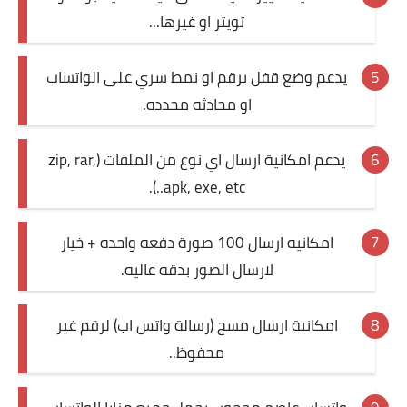
تويتر او غيرها...
يدعم وضع قفل برقم او نمط سري على الواتساب
او محادثه محدده.
يدعم امكانية ارسال اي نوع من الملفات (zip, rar,
apk, exe, etc..).
امكانيه ارسال 100 صورة دفعه واحده + خيار
لارسال الصور بدقه عاليه.
امكانية ارسال مسج (رسالة واتس اب) لرقم غير
محفوظ..