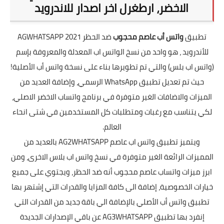
الاخضر، ارطغرل اخر اصدار للاندرويد
تطبيق
واتس أب عاصم محجوب
ضد الحظر AGWHATSAPP 2021
للأندرويد ، هو واحد من نسخ الواتس اب المعدلة والمعروفة بإسم
(واتس اب بلس) والتي تم تطويرها بناء على نسخة واتس أب الأصلية!
حيث تم تعديل تطبيق
WhatsApp
الرسمي، وإضافة العديد من
الميزات والاضافات الغير متوفرة في برنامج واتساب الاخضر الاصلي،
لكي يتناسب مع رغبات ومتطلبات كل المستخدمين في شتى انحاء
العالم.
ويتميز تطبيق واتس اب عاصم AG2WHATSAPP بالعديد من
المميزات الرائعة الغير متوفرة في نسخ واتس اب بلاس الاخرى، ومن
ابرز ميزات واتساب عاصم محجوب أنه ضد الحظر، ويجتوي على جميع
خيارات الخصوصية، إضافة الى كافة المزايا والقدرات التي إشتهر بها
تطبيق واتس أب الأصلي بالإضافة الي باقة جديد من القدرات التي
إنفرد بها تطبيق AG3WHATSAPP عن باقي الإصدارات الجديدة