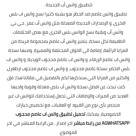
لتطبيق واتس أب الجديدة .
تطبيق واتس عاصم ضد الحظر هو يشبه كثيرا نسخ واتس اب بلس
الاخرى، و الإصدارات الجديدة المعدلة مثل واتس أب عمر ، جي بي
واتس أب وبقية نسخ الواتس بلس الاخرى مع بعض الاختلافات
الطفيفة لكل نسخة، يتميز واتس أب عاصم بمجموعة فريدة من
المزايا الرائعة، إضافة الى الالوان المختلفة والمميزة، ومنها نسخة
واتس اب عاصم الزرقاء، و واتس اب عاصم محجوب الوردية، و واتس اب
بلس الاخضر نسخة عاصم محجوب، و واتس اب عاصم محجوب ارطغرل،
والكثير من المزايا التي سنذكرها لكم بالتفصيل في مقالنا هذا، فإن
كنت تبحث عن افضل نسخة واتس أب بلص معدلة وقوية ولديها
العديد من الميزات والإضافات التي تجعل إستخدامك للواتس اب غير
منحصر بأي نوع من القيود او العقبات، مع تخصيص خيارات
الخصوصية، يمكنك
تحميل تطبيق واتس اب عاصم محجوب
AGWHATSAPP
من رابط مباشر
اخر اصدار ، من الرابط المباشر في اخر
الموضوع.