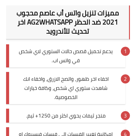
مميزات تنزيل واتس أب عاصم محجوب
2021 ضد الحظر AG2WHATSAPP اخر
تحديث للأندرويد
يدعم تحميل قصص حالات الستوري لاي شخص
في واتس اب.
اخفاء اخر ظهور، والصح الازرق، واخفاء انك
شاهدت ستوري اي شخص، وكافة خيارات
الخصوصية.
متجر ثيمات يحوي اكثر من 1250+ ثيم.
امكانية تغيير الفيسات الى فيسات فيسبوك او